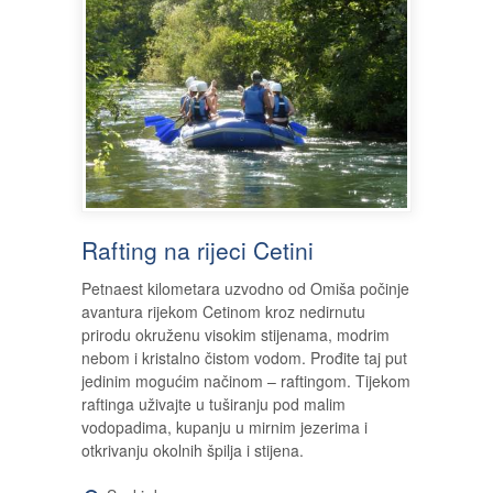
Rafting na rijeci Cetini
Petnaest kilometara uzvodno od Omiša počinje
avantura rijekom Cetinom kroz nedirnutu
prirodu okruženu visokim stijenama, modrim
nebom i kristalno čistom vodom. Prođite taj put
jedinim mogućim načinom – raftingom. Tijekom
raftinga uživajte u tuširanju pod malim
vodopadima, kupanju u mirnim jezerima i
otkrivanju okolnih špilja i stijena.